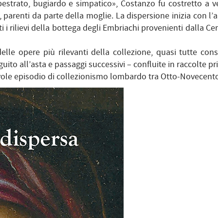
strato, bugiardo e simpatico», Costanzo fu costretto a v
 parenti da parte della moglie. La dispersione inizia con l’a
i rilievi della bottega degli Embriachi provenienti dalla C
lle opere più rilevanti della collezione, quasi tutte con
ito all’asta e passaggi successivi – confluite in raccolte pr
revole episodio di collezionismo lombardo tra Otto-Novecento