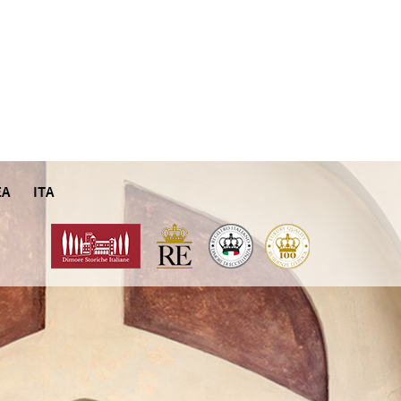
EA
ITA